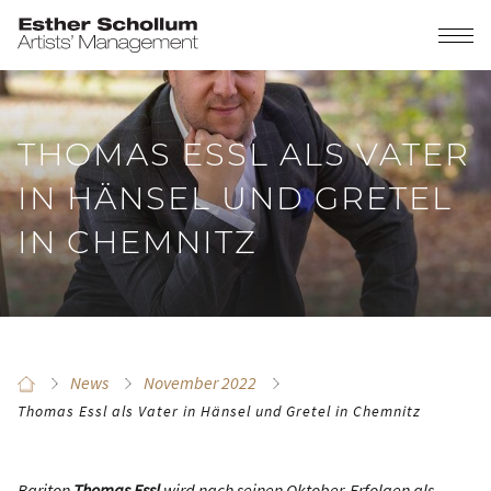
THOMAS ESSL ALS VATER
IN HÄNSEL UND GRETEL
IN CHEMNITZ
News
November 2022
Thomas Essl als Vater in Hänsel und Gretel in Chemnitz
Bariton
Thomas Essl
wird nach seinen Oktober-Erfolgen als