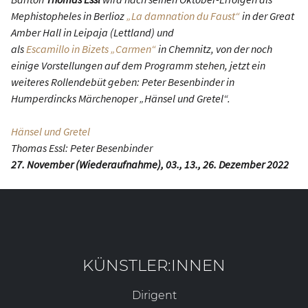
Mephistopheles in Berlioz
„La damnation du Faust“
in der Great
Amber Hall in Leipaja (Lettland) und
als
Escamillo in Bizets „Carmen“
in Chemnitz, von der noch
einige Vorstellungen auf dem Programm stehen, jetzt ein
weiteres Rollendebüt geben: Peter Besenbinder in
Humperdincks Märchenoper „Hänsel und Gretel“.
Hänsel und Gretel
Thomas Essl: Peter Besenbinder
27. November (Wiederaufnahme), 03., 13., 26. Dezember 2022
KÜNSTLER:INNEN
Dirigent