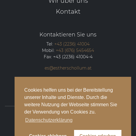
Wir über uns
Kontakt
Kontaktieren Sie uns
Tel:
+43 (2236) 41004
Mobil:
+43 (676) 5454654
Fax:
+43 (2236) 41004-4
es@estherschollum.at
Guntramsdorfer Straße 12/2
2340
Mödling
Cookies helfen uns bei der Bereitstellung
unserer Inhalte und Dienste. Durch die
weitere Nutzung der Webseite stimmen Sie
der Verwendung von Cookies zu.
© 2026 Esther Schollum Artists’ Management
Datenschutzerklärung
Impressum
Cookies ablehnen
Cookies erlauben