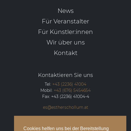
News
Für Veranstalter
Für Künstler:innen
Wir über uns
Kontakt
Kontaktieren Sie uns
Tel:
+43 (2236) 41004
Mobil:
+43 (676) 5454654
Fax:
+43 (2236) 41004-4
es@estherschollum.at
Guntramsdorfer Straße 12/2
2340
Mödling
Cookies helfen uns bei der Bereitstellung