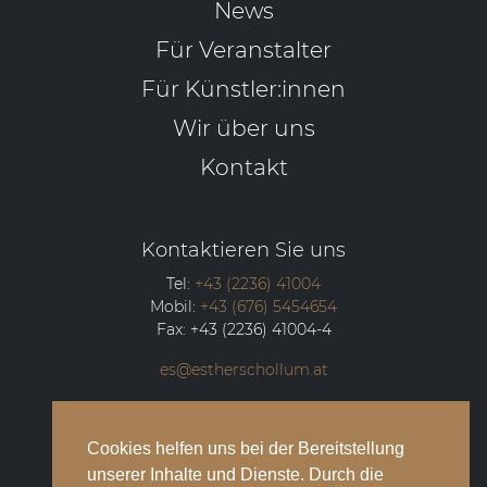
News
Für Veranstalter
Für Künstler:innen
Wir über uns
Kontakt
Kontaktieren Sie uns
Tel:
+43 (2236) 41004
Mobil:
+43 (676) 5454654
Fax:
+43 (2236) 41004-4
es@estherschollum.at
Guntramsdorfer Straße 12/2
2340
Mödling
Cookies helfen uns bei der Bereitstellung
unserer Inhalte und Dienste. Durch die