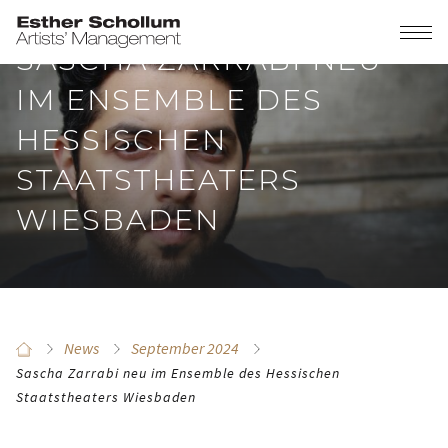
SASCHA ZARRABI NEU
IM ENSEMBLE DES
HESSISCHEN
STAATSTHEATERS
WIESBADEN
News
September 2024
Sascha Zarrabi neu im Ensemble des Hessischen
Staatstheaters Wiesbaden