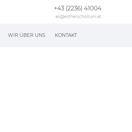
+43 (2236) 41004
es@estherschollum.at
WIR ÜBER UNS
KONTAKT