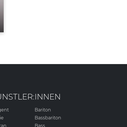
ÜNSTLER:INNEN
gent
Bariton
ie
Bassbariton
ran
Bass