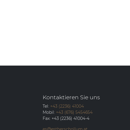
Kontaktieren Sie uns
Tel:
+43 (2236) 41004
Mobil:
+43 (676) 5454654
Fax:
+43 (2236) 41004-4
es@estherschollum.at