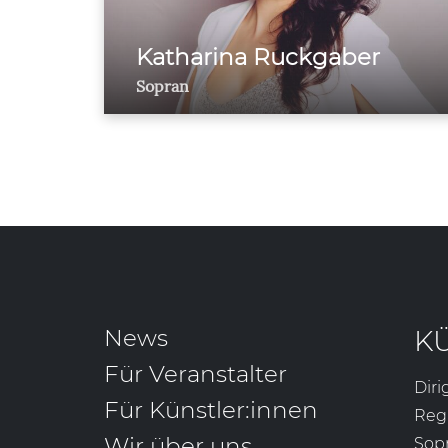
Katharina Ruckgaber
Sopran
News
K
Für Veranstalter
Diri
Für Künstler:innen
Reg
Wir über uns
Sop