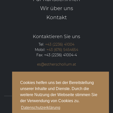
Wir über uns
Kontakt
Kontaktieren Sie uns
Tel:
+43 (2236) 41004
Mobil:
+43 (676) 5454654
Fax:
+43 (2236) 41004-4
es@estherschollum.at
Guntramsdorfer Straße 12/2
2340
Mödling
Cookies helfen uns bei der Bereitstellung
unserer Inhalte und Dienste. Durch die
weitere Nutzung der Webseite stimmen Sie
der Verwendung von Cookies zu.
© 2026 Esther Schollum Artists’ Management
Datenschutzerklärung