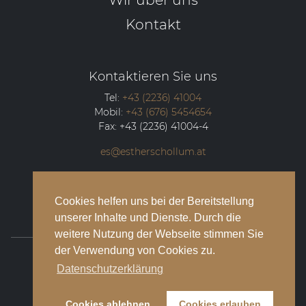
Kontakt
Kontaktieren Sie uns
Tel:
+43 (2236) 41004
Mobil:
+43 (676) 5454654
Fax:
+43 (2236) 41004-4
es@estherschollum.at
Guntramsdorfer Straße 12/2
2340
Mödling
Cookies helfen uns bei der Bereitstellung
unserer Inhalte und Dienste. Durch die
weitere Nutzung der Webseite stimmen Sie
der Verwendung von Cookies zu.
© 2026 Esther Schollum Artists’ Management
Datenschutzerklärung
Impressum
Cookies ablehnen
Cookies erlauben