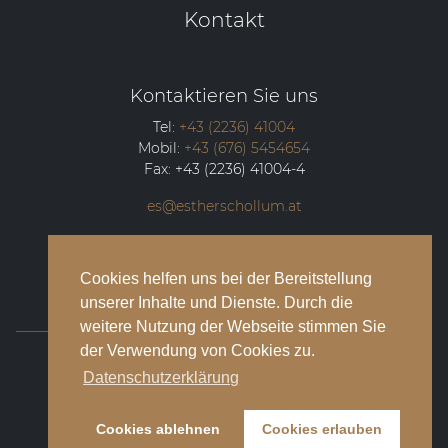
Kontakt
Kontaktieren Sie uns
Tel:
+43 (2236) 41004
Mobil:
+43 (676) 5454654
Fax:
+43 (2236) 41004-4
es@estherschollum.at
Guntramsdorfer Straße 12/2
2340
Mödling
Cookies helfen uns bei der Bereitstellung
unserer Inhalte und Dienste. Durch die
weitere Nutzung der Webseite stimmen Sie
der Verwendung von Cookies zu.
© 2026 Esther Schollum Artists’ Management
Datenschutzerklärung
Impressum
Cookies ablehnen
Cookies erlauben
Datenschutzbestimmungen