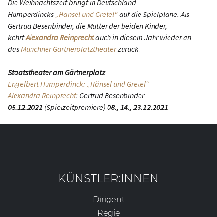
Die Weihnachtszeit bringt in Deutschland
Humperdincks
„Hänsel und Gretel“
auf die Spielpläne. Als
Gertrud Besenbinder, die Mutter der beiden Kinder,
kehrt
Alexandra Reinprecht
auch in diesem Jahr wieder an
das
Münchner Gärtnerplatztheater
zurück.
Staatstheater am Gärtnerplatz
Engelbert Humperdinck: „Hänsel und Gretel“
Alexandra Reinprecht
: Gertrud Besenbinder
05.12.2021
(Spielzeitpremiere)
08., 14., 23.12.2021
KÜNSTLER:INNEN
Dirigent
Regie