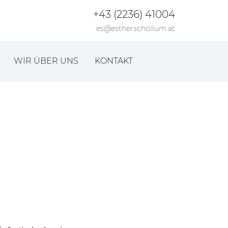
+43 (2236) 41004
es@estherschollum.at
WIR ÜBER UNS
KONTAKT