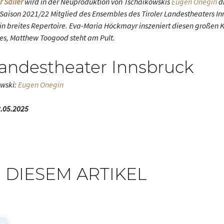
r Sailer
wird in der Neuproduktion von Tschaikowskis
Eugen Onegin
di
er Saison 2021/22 Mitglied des Ensembles des Tiroler Landestheaters I
 ein breites Repertoire. Eva-Maria Höckmayr inszeniert diesen großen K
es, Matthew Toogood steht am Pult.
Landestheater Innsbruck
owski:
Eugen Onegin
22.05.2025
 DIESEM ARTIKEL