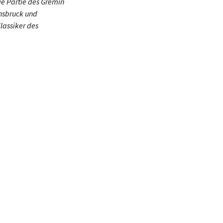
e Partie des Gremin
nnsbruck und
lassiker des