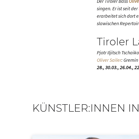
Der Tiroler Bass
Olive
singen. Er ist seit d
erarbeitet sich dort
slawischen Repertoir
Tiroler 
Pjotr Iljitsch Tschaik
Oliver Sailer
: Gremin
28., 30.03., 26.04., 
KÜNSTLER:INNEN IN