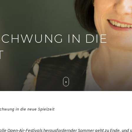
CHWUNG IN DIE N
chwung in die neue Spielzeit
alle Open-Air-Festivals herausfordernder Sommer geht zu Ende, und 