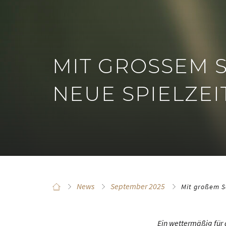
MIT GROSSEM S
EUE SPIELZEIT
News
September 2025
Mit großem S
Ein wettermäßig für 