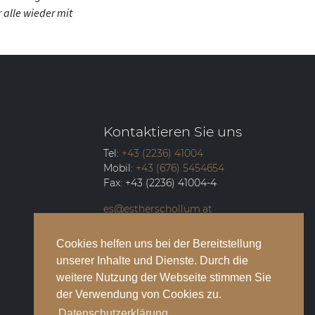
 alle wieder mit
Kontaktieren Sie uns
Tel:
+43 (2236) 41004
Mobil:
+43 (676) 5454654
Fax:
+43 (2236) 41004-4
es@estherschollum.at
Guntramsdorfer Straße 12/2
Cookies helfen uns bei der Bereitstellung
2340
Mödling
unserer Inhalte und Dienste. Durch die
weitere Nutzung der Webseite stimmen Sie
der Verwendung von Cookies zu.
Datenschutzerklärung