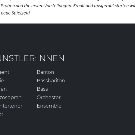
Proben und die ersten Vorstellungen. Erholt und ausgeruht starten wir
 neue Spielzeit!
ÜNSTLER:INNEN
gent
Bariton
ie
Bassbariton
ran
Bass
zosopran
Orchester
ntertenor
Ensemble
or