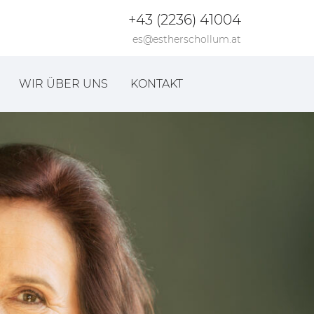
+43 (2236) 41004
es@estherschollum.at
WIR ÜBER UNS
KONTAKT