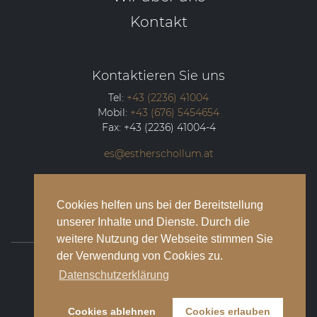
Kontakt
Kontaktieren Sie uns
Tel:
+43 (2236) 41004
Mobil:
+43 (676) 5454654
Fax:
+43 (2236) 41004-4
es@estherschollum.at
Guntramsdorfer Straße 12/2
2340
Mödling
Cookies helfen uns bei der Bereitstellung
unserer Inhalte und Dienste. Durch die
weitere Nutzung der Webseite stimmen Sie
der Verwendung von Cookies zu.
© 2026 Esther Schollum Artists’ Management
Datenschutzerklärung
Impressum
Cookies ablehnen
Cookies erlauben