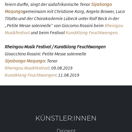
feiern durfte, singt der südafrikanische Tenor
Siyabonga
Maqungo
gemeinsam mit Christiane Karg, Angela Brower, Luca
Titotto und der Chorakademie Lübeck unter Rolf Beck in der
„Petite Messe solennelle“ von Giacomo Rossini beim
Rheingau
Musikfestival
und beim Festival
KunstKlang Feuchtwangen
.
Rheingau Musik Festival / Kunstklang Feuchtwangen
Gioacchino Rossini: Petite Messe solennelle
Siyabonga Maqungo
: Tenor
Rheingau Musikfestival
: 09.08.2019
Kunstklang Feuchtwangen
: 11.08.2019
KÜNSTLER:INNEN
Dirigent