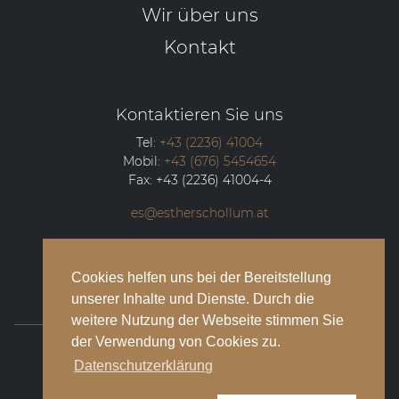
Wir über uns
Kontakt
Kontaktieren Sie uns
Tel:
+43 (2236) 41004
Mobil:
+43 (676) 5454654
Fax:
+43 (2236) 41004-4
es@estherschollum.at
Guntramsdorfer Straße 12/2
2340
Mödling
Cookies helfen uns bei der Bereitstellung
unserer Inhalte und Dienste. Durch die
weitere Nutzung der Webseite stimmen Sie
der Verwendung von Cookies zu.
© 2026 Esther Schollum Artists’ Management
Datenschutzerklärung
Impressum