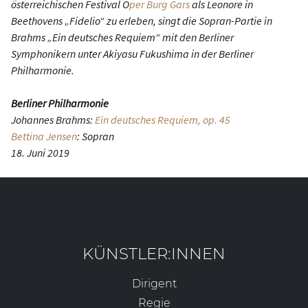
österreichischen Festival O
per Burg Gars
als Leonore in
Beethovens „Fidelio“ zu erleben, singt die Sopran-Partie in
Brahms „Ein deutsches Requiem“ mit den Berliner
Symphonikern unter Akiyasu Fukushima in der Berliner
Philharmonie.
Berliner Philharmonie
Johannes Brahms:
Ein deutsches Requiem, op. 45
Bettina Jensen
: Sopran
18. Juni 2019
KÜNSTLER:INNEN
Dirigent
Regie