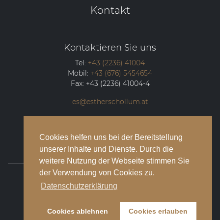
Kontakt
Kontaktieren Sie uns
Tel:
+43 (2236) 41004
Mobil:
+43 (676) 5454654
Fax:
+43 (2236) 41004-4
es@estherschollum.at
Guntramsdorfer Straße 12/2
2340
Mödling
Cookies helfen uns bei der Bereitstellung
unserer Inhalte und Dienste. Durch die
weitere Nutzung der Webseite stimmen Sie
der Verwendung von Cookies zu.
© 2026 Esther Schollum Artists’ Management
Datenschutzerklärung
Impressum
Cookies ablehnen
Cookies erlauben
Datenschutzbestimmungen