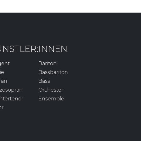
ÜNSTLER:INNEN
gent
Bariton
ie
Bassbariton
ran
Bass
zosopran
Orchester
ntertenor
Ensemble
or