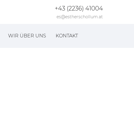
+43 (2236) 41004
es@estherschollum.at
WIR ÜBER UNS
KONTAKT