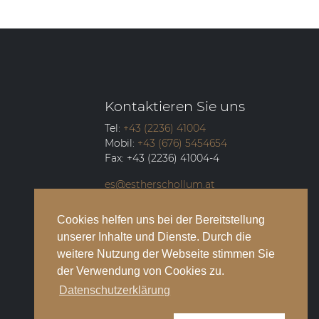
Kontaktieren Sie uns
Tel:
+43 (2236) 41004
Mobil:
+43 (676) 5454654
Fax:
+43 (2236) 41004-4
es@estherschollum.at
Guntramsdorfer Straße 12/2
Cookies helfen uns bei der Bereitstellung
2340
Mödling
unserer Inhalte und Dienste. Durch die
weitere Nutzung der Webseite stimmen Sie
der Verwendung von Cookies zu.
Datenschutzerklärung