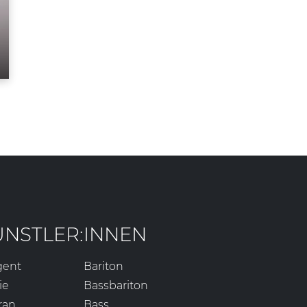
ÜNSTLER:INNEN
gent
Bariton
ie
Bassbariton
ran
Bass