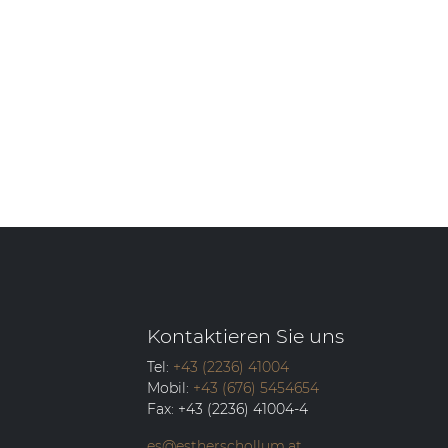
Kontaktieren Sie uns
Tel:
+43 (2236) 41004
Mobil:
+43 (676) 5454654
Fax:
+43 (2236) 41004-4
es@estherschollum.at