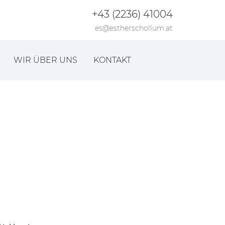
+43 (2236) 41004
es@estherschollum.at
WIR ÜBER UNS
KONTAKT