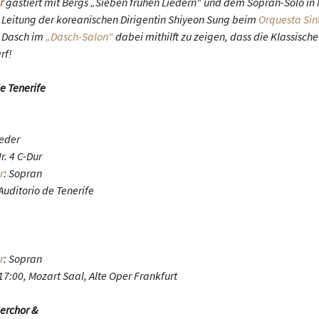
r
gastiert mit Bergs „Sieben frühen Liedern“ und dem Sopran-Solo in 
 Leitung der koreanischen Dirigentin Shiyeon Sung beim
Orquesta Sin
e Dasch im
„Dasch-Salon“
dabei mithilft zu zeigen, dass die Klassisch
rf!
e Tenerife
ieder
. 4 C-Dur
r
: Sopran
 Auditorio de Tenerife
r
: Sopran
 17:00, Mozart Saal, Alte Oper Frankfurt
erchor &