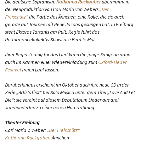
Die deutsche Sopranistin
Katharina Ruckgaber
übernimmt in
der Neuproduktion von Carl Maria von Webers
„Der
Freischütz“
die Partie des Ännchen, eine Rolle, die sie auch
gerade auf Tournee mit René Jacobs gesungen hat. In Freiburg
steht Ektoras Tartanis am Pult, Regie führt das
Performancekollektiv Showcase Beat le Mot.
Ihrer Begeisterung für das Lied kann die junge Sängerin dann
auch im Rahmen einer Wiedereinladung zum
Oxford-Lieder
Festival
freien Lauf lassen.
Darüberhinaus erscheint im Oktober auch ihre neue CD in der
Serie „Artists first“ bei Solo Musica unter dem Titel „Love And Let
Die“; sie vereint auf diesem Debütalbum Lieder aus drei
Jahrhunderten zu einer neuen Hörerfahrung.
Theater Freiburg
Carl Maria v. Weber:
„Der Freischütz“
Katharina Ruckgaber
: Ännchen