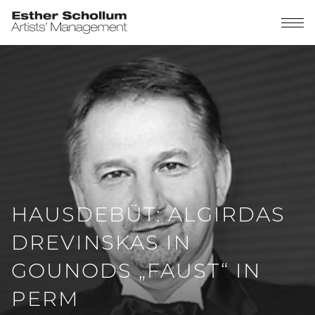
HAUSDEBÜT: ALGIRDAS
DREVINSKAS IN
GOUNODS „FAUST“ IN
PERM