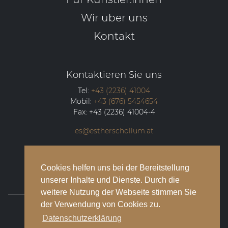
Wir über uns
Kontakt
Kontaktieren Sie uns
Tel:
+43 (2236) 41004
Mobil:
+43 (676) 5454654
Fax:
+43 (2236) 41004-4
es@estherschollum.at
Guntramsdorfer Straße 12/2
2340
Mödling
Cookies helfen uns bei der Bereitstellung
unserer Inhalte und Dienste. Durch die
weitere Nutzung der Webseite stimmen Sie
der Verwendung von Cookies zu.
© 2026 Esther Schollum Artists’ Management
Datenschutzerklärung