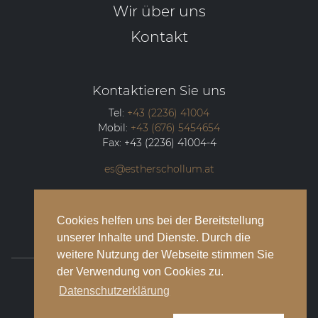
Wir über uns
Kontakt
Kontaktieren Sie uns
Tel:
+43 (2236) 41004
Mobil:
+43 (676) 5454654
Fax:
+43 (2236) 41004-4
es@estherschollum.at
Guntramsdorfer Straße 12/2
2340
Mödling
Cookies helfen uns bei der Bereitstellung
unserer Inhalte und Dienste. Durch die
weitere Nutzung der Webseite stimmen Sie
der Verwendung von Cookies zu.
© 2026 Esther Schollum Artists’ Management
Datenschutzerklärung
Impressum