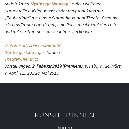
Südafrikaner
Siyabonga Maqungo
in einer weiteren
Paraderolle auf der Bühne: In der Neuproduktion der
„Zauberflöte“ an seinem Stammhaus, dem Theater Chemnitz,
ist er als Tamino zu erleben, eine Rolle, die ihm auf den Leib —
und auf die Stimme — geschrieben sein könnte.
W. A. Mozart: „Die Zauberflöte“
Siyabonga Maqungo
: Tamino
Theater Chemnitz
Vorstellungen:
2. Februar 2019 (Premiere)
, 8. Feb., 8., 24. März,
7. April, 12., 23., 28. Mai 2019
KÜNSTLER:INNEN
Dirigent