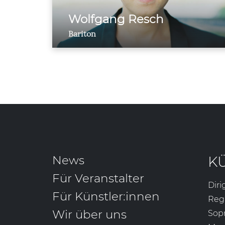
Wolfgang Resch
Bariton
News
K
Für Veranstalter
Diri
Für Künstler:innen
Reg
Wir über uns
Sop