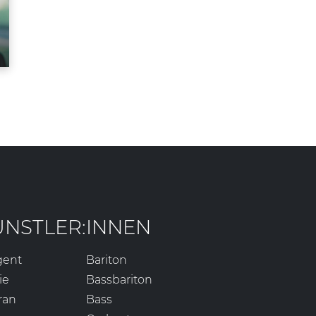
ÜNSTLER:INNEN
gent
Bariton
ie
Bassbariton
ran
Bass