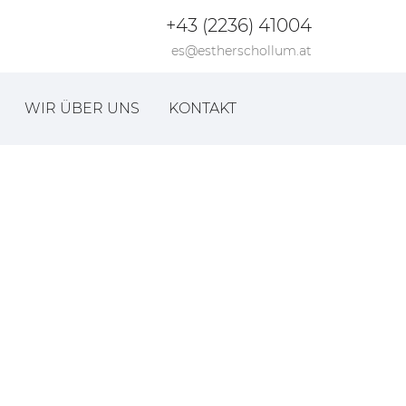
+43 (2236) 41004
es@estherschollum.at
WIR ÜBER UNS
KONTAKT