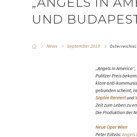
„ANGELS IN AM
UND BUDAPEST
News
September 2019
Österreichis
„Angels in America“,
Pulitzer Preis bekam,
klare anti-kommunis
gebunden scheint, ist
Sophie Rennert
und
Zeit zum Leben zu er
Die Produktion der 
Neue Oper Wien
Peter Eötvös:
Angels 