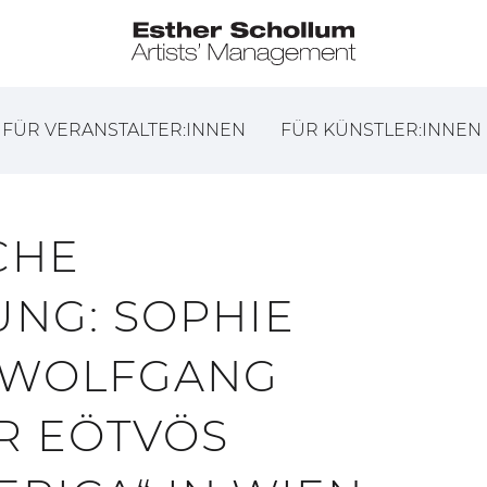
FÜR VERANSTALTER:INNEN
FÜR KÜNSTLER:INNEN
CHE
NG: SOPHIE
 WOLFGANG
R EÖTVÖS