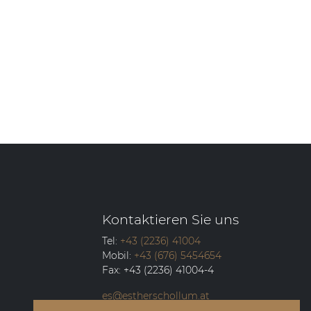
Kontaktieren Sie uns
Tel:
+43 (2236) 41004
Mobil:
+43 (676) 5454654
Fax:
+43 (2236) 41004-4
es@estherschollum.at