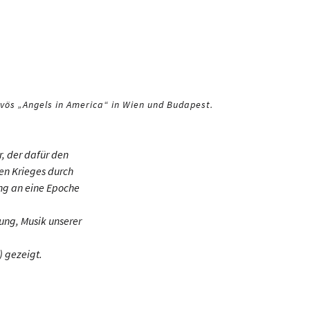
vös „Angels in America“ in Wien und Budapest.
, der dafür den
ten Krieges durch
ng an eine Epoche
ung, Musik unserer
 gezeigt.