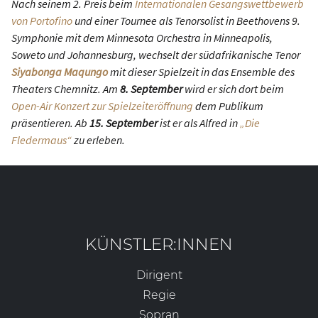
Nach seinem 2. Preis beim
Internationalen Gesangswettbewerb
von Portofino
und einer Tournee als Tenorsolist in Beethovens 9.
Symphonie mit dem Minnesota Orchestra in Minneapolis,
Soweto und Johannesburg, wechselt der südafrikanische Tenor
Siyabonga Maqungo
mit dieser Spielzeit in das Ensemble des
Theaters Chemnitz. Am
8. September
wird er sich dort beim
Open-Air Konzert zur Spielzeiteröffnung
dem Publikum
präsentieren. Ab
15. September
ist er als Alfred in
„Die
Fledermaus“
zu erleben.
KÜNSTLER:INNEN
Dirigent
Regie
Sopran