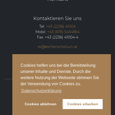
Kontaktieren Sie uns
Tel:
+43 (2236) 41004
Mobil:
+43 (676) 5454654
Fax:
+43 (2236) 41004-4
es@estherschollum.at
Guntramsdorfer Straße 12/2
2340
Mödling
Cookies helfen uns bei der Bereitstellung
unserer Inhalte und Dienste. Durch die
weitere Nutzung der Webseite stimmen Sie
der Verwendung von Cookies zu.
© 2026 Esther Schollum Artists’ Management
Datenschutzerklärung
Impressum
Cookies ablehnen
Cookies erlauben
Datenschutzbestimmungen
Kontakt