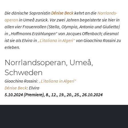
Die dänische Sopranistin
Dénise Beck
kehrt an die
Norr­lands­
operan
in Umeå zurück. Vor zwei Jahren begeisterte sie hier in
allen vier Frauenrollen (Stella, Olympia, Antonia und Giulietta)
in „Hoffmanns Erzählungen“ von Jacques Offenbach; diesmal
ist sie als Elvira in
„Lʼitaliana in Algeri“
von Gioachino Rossini zu
erleben.
Norrlandsoperan, Umeå,
Schweden
Gioachino Rossini:
„Lʼitaliana in Algeri“
Dénise Beck
: Elvira
5.10.2024 (Premiere), 8., 12., 19., 20., 25., 26.10.2024