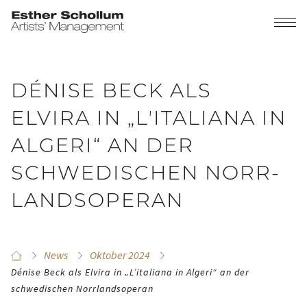
DÉNISE BECK ALS
ELVIRA IN „LʼITALIANA IN
ALGERI“ AN DER
SCHWEDISCHEN NORR­
LANDS­OPERAN
News
Oktober 2024
Dénise Beck als Elvira in „Lʼitaliana in Algeri“ an der
schwedischen Norr­lands­operan