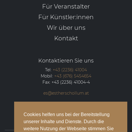
Für Veranstalter
Für Künstler:innen
Wir über uns
Kontakt
Kontaktieren Sie uns
Tel:
+43 (2236) 41004
Mobil:
+43 (676) 5454654
Fax:
+43 (2236) 41004-4
es@estherschollum.at
Guntramsdorfer Straße 12/2
2340
Mödling
Cookies helfen uns bei der Bereitstellung
unserer Inhalte und Dienste. Durch die
weitere Nutzung der Webseite stimmen Sie